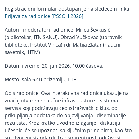
Registracioni formular dostupan je na sledećem linku:
Prijava za radionice [PSSOH 2026]
Autori i moderatori radionice: Milica Ševkušić
(bibliotekar, ITN SANU), Obrad Vučkovac (upravnik
biblioteke, Institut Vinča) i dr Matija Zlatar (naučni
savetnik, IHTM)
Datum i vreme: 20. jun 2026, 10:00 časova.
Mesto: sala 62 u prizemlju, ETF.
Opis radionice: Ova interaktivna radionica ukazuje na
značaj otvorene naučne infrastrukture – sistema i
servisa koji podržavaju ceo istraživački ciklus, od
prikupljanja podataka do objavljivanja i diseminacije
rezultata. Kroz kratko uvodno izlaganje i diskusiju,
učesnici će se upoznati sa ključnim principima, kao što
su otvoreni standardi, transparentnost, održivost i