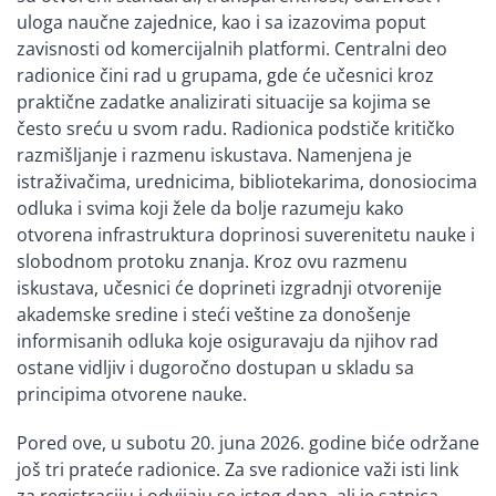
uloga naučne zajednice, kao i sa izazovima poput
zavisnosti od komercijalnih platformi. Centralni deo
radionice čini rad u grupama, gde će učesnici kroz
praktične zadatke analizirati situacije sa kojima se
često sreću u svom radu. Radionica podstiče kritičko
razmišljanje i razmenu iskustava. Namenjena je
istraživačima, urednicima, bibliotekarima, donosiocima
odluka i svima koji žele da bolje razumeju kako
otvorena infrastruktura doprinosi suverenitetu nauke i
slobodnom protoku znanja. Kroz ovu razmenu
iskustava, učesnici će doprineti izgradnji otvorenije
akademske sredine i steći veštine za donošenje
informisanih odluka koje osiguravaju da njihov rad
ostane vidljiv i dugoročno dostupan u skladu sa
principima otvorene nauke.
Pored ove, u subotu 20. juna 2026. godine biće održane
još tri prateće radionice. Za sve radionice važi isti link