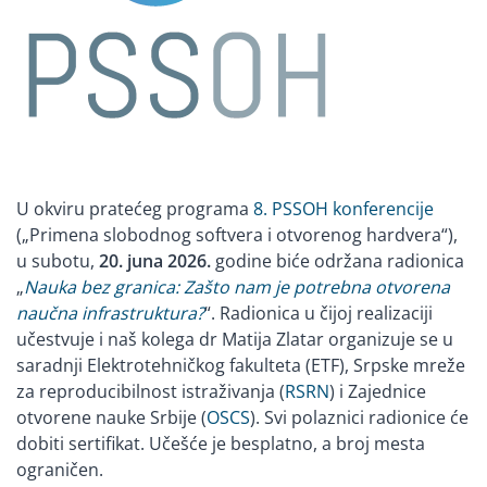
U okviru pratećeg programa
8. PSSOH konferencije
(„Primena slobodnog softvera i otvorenog hardvera“),
u subotu,
20. juna 2026.
godine biće održana radionica
„
Nauka bez granica: Zašto nam je potrebna otvorena
naučna infrastruktura?
“. Radionica u čijoj realizaciji
učestvuje i naš kolega dr Matija Zlatar organizuje se u
saradnji Elektrotehničkog fakulteta (ETF), Srpske mreže
za reproducibilnost istraživanja (
RSRN
) i Zajednice
otvorene nauke Srbije (
OSCS
). Svi polaznici radionice će
dobiti sertifikat. Učešće je besplatno, a broj mesta
ograničen.