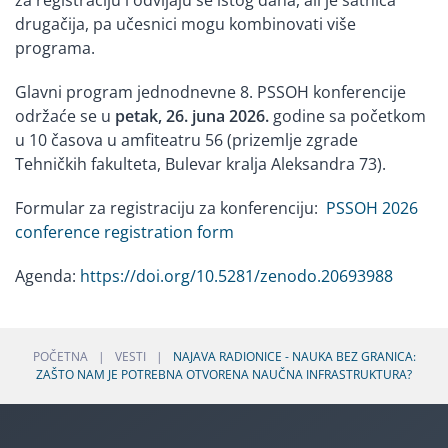
za registraciju i odvijaju se istog dana, ali je satnica
drugačija, pa učesnici mogu kombinovati više
programa.
Glavni program jednodnevne 8. PSSOH konferencije
održaće se u
petak, 26. juna 2026.
godine sa početkom
u 10 časova u amfiteatru 56 (prizemlje zgrade
Tehničkih fakulteta, Bulevar kralja Aleksandra 73).
Formular za registraciju za konferenciju:
PSSOH 2026
conference registration form
Agenda:
https://doi.org/10.5281/zenodo.20693988
POČETNA
VESTI
NAJAVA RADIONICE - NAUKA BEZ GRANICA:
ZAŠTO NAM JE POTREBNA OTVORENA NAUČNA INFRASTRUKTURA?