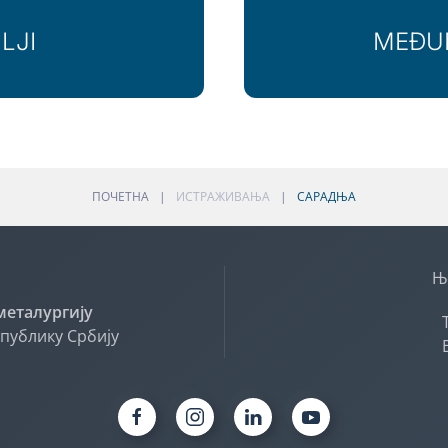
LJI
MEĐU
ПОЧЕТНА
ИСТРАЖИВАЊА
САРАДЊА
Њ
 металургију
епублику Србију