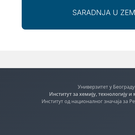
SARADNJA U ZEM
Универзитет у Београду
Институт за хемију, технологију и
Институт од националног значаја за Р