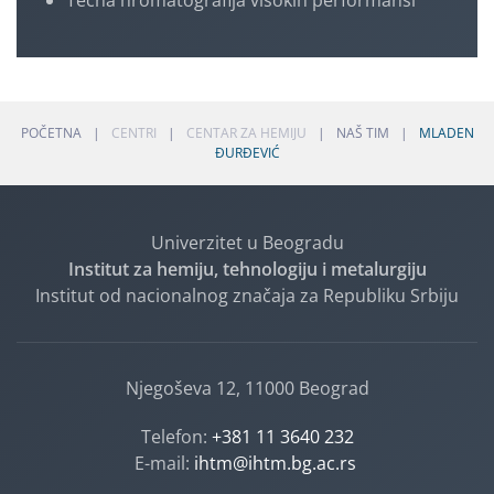
Tečna hromatografija visokih performansi
POČETNA
CENTRI
CENTAR ZA HEMIJU
NAŠ TIM
MLADEN
ĐURĐEVIĆ
Univerzitet u Beogradu
Institut za hemiju, tehnologiju i metalurgiju
Institut od nacionalnog značaja za Republiku Srbiju
Njegoševa 12, 11000 Beograd
Telefon:
+381 11 3640 232
E-mail:
ihtm@ihtm.bg.ac.rs