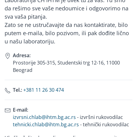
Laboratorija CH IHTM je uvek tu za vas. Tu smo
da rešimo sve vaše nedoumice i odgovorimo na
sva vaša pitanja.
Zato se ne ustručavajte da nas kontaktirate, bilo
putem e-maila, bilo pozivom, ili pak dođite lično
u našu laboratoriju.
Adresa:
Prostorije 305-315, Studentski trg 12-16, 11000
Beograd
Tel.:
+381 11 26 30 474
E-mail:
izvrsni.chlab@ihtm.bg.ac.rs
- izvršni rukovodilac
tehnicki.chlab@ihtm.bg.ac.rs
- tehnički rukovodilac