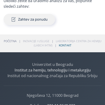
Ukoliko želite da uradimo analizu za vas, popunite
sledeći zahtev:
Zahtev za ponudu
POČETNA
INOVACIJE I USLUGE
LABORATORIJA CENTRA ZA HEMIJU
(LABCH IHTM)
KONTAKT
Univerzitet u Beogradu
Institut za hemiju, tehnologiju i metalurgiju
Institut od nacionalnog značaja za Republiku Srbiju
Njegoševa 12, 11000 Beograd