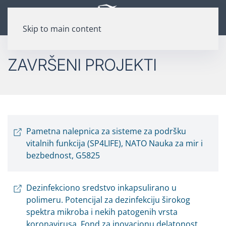
Skip to main content
ZAVRŠENI PROJEKTI
Pametna nalepnica za sisteme za podršku
vitalnih funkcija (SP4LIFE), NATO Nauka za mir i
bezbednost, G5825
Dezinfekciono sredstvo inkapsulirano u
polimeru. Potencijal za dezinfekciju širokog
spektra mikroba i nekih patogenih vrsta
koronavirusa, Fond za inovacionu delatonost