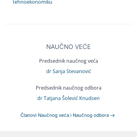
tehnoekonomiku
NAUČNO VEĆE
Predsednik naučnog veća
dr Sanja Stevanović
Predsednik naučnog odbora
dr Tatjana Šolević Knudsen
Članovi Naučnog veća i Naučnog odbora