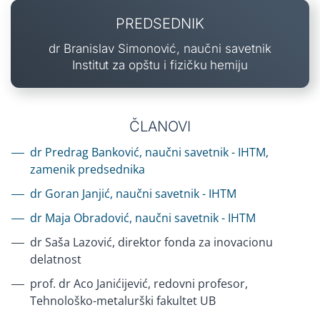
PREDSEDNIK
dr Branislav Simonović, naučni savetnik
Institut za opštu i fizičku hemiju
ČLANOVI
dr Predrag Banković, naučni savetnik - IHTM,
zamenik predsednika
dr Goran Janjić, naučni savetnik - IHTM
dr Maja Obradović, naučni savetnik - IHTM
dr Saša Lazović, direktor fonda za inovacionu
delatnost
prof. dr Aco Janićijević, redovni profesor,
Tehnološko-metalurški fakultet UB