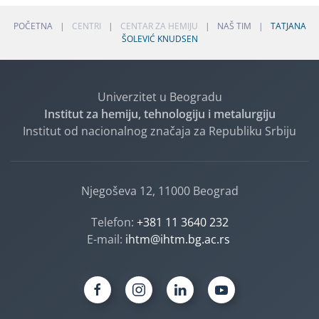
POČETNA
CENTRI
CENTAR ZA HEMIJU
NAŠ TIM
TATJANA
ŠOLEVIĆ KNUDSEN
Univerzitet u Beogradu
Institut za hemiju, tehnologiju i metalurgiju
Institut od nacionalnog značaja za Republiku Srbiju
Njegoševa 12, 11000 Beograd
Telefon:
+381 11 3640 232
E-mail:
ihtm@ihtm.bg.ac.rs