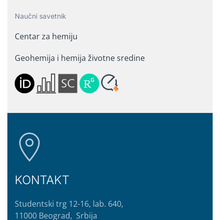
Naučni savetnik
Centar za hemiju
Geohemija i hemija životne sredine
KONTAKT
Studentski trg 12-16, lab. 640,
11000 Beograd, Srbija