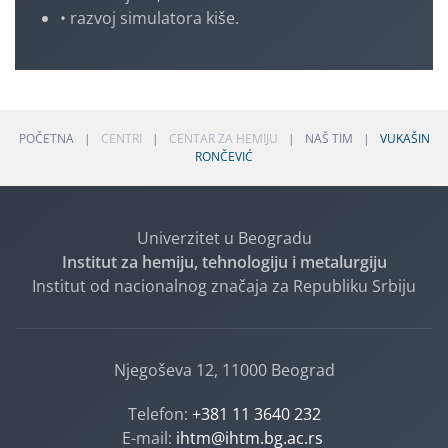
• razvoj simulatora kiše.
POČETNA
CENTRI
CENTAR ZA HEMIJU
NAŠ TIM
VUKAŠIN
RONČEVIĆ
Univerzitet u Beogradu
Institut za hemiju, tehnologiju i metalurgiju
Institut od nacionalnog značaja za Republiku Srbiju
Njegoševa 12, 11000 Beograd
Telefon:
+381 11 3640 232
E-mail:
ihtm@ihtm.bg.ac.rs