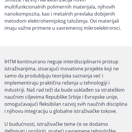
multifunkcionalnih polimernih materijala, njihovih
nanokompozita, kao i metalnih prevlaka dobijenih
metodom elektrohemijskog taloženja. Ovi materijali
imaju važne primene u savremenoj mikroelektronici.
IHTM kontinuirano neguje interdisciplinarni pristup
istraživanjima, stvarajući inovativne projekte koji ne
samo da produbljuju teorijska saznanja već i
implementiraju praktična rešenja u tehnologiji i
industriji. Naš rad teži da bude usklađen sa strateškim
naučnim ciljevima Republike Srbije i Evropske unije,
omogućavajući fleksibilan razvoj svih naučnih disciplina
i njihovu integraciju u globalne istraživačke tokove.
U budućnosti, istraživačke teme će se dodatno
definisati i proširiti, prateći savremene tehnološke