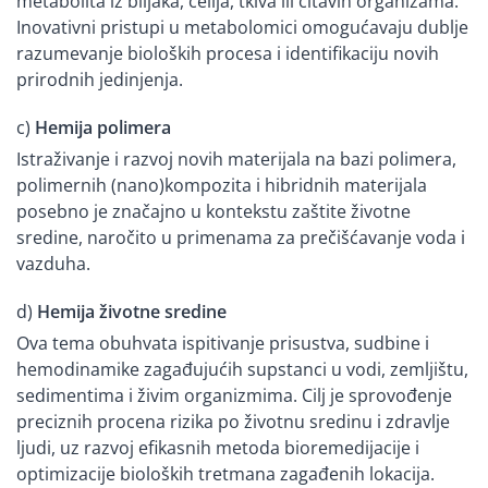
metabolita iz biljaka, ćelija, tkiva ili čitavih organizama.
Inovativni pristupi u metabolomici omogućavaju dublje
razumevanje bioloških procesa i identifikaciju novih
prirodnih jedinjenja.
c)
Hemija polimera
Istraživanje i razvoj novih materijala na bazi polimera,
polimernih (nano)kompozita i hibridnih materijala
posebno je značajno u kontekstu zaštite životne
sredine, naročito u primenama za prečišćavanje voda i
vazduha.
d)
Hemija životne sredine
Ova tema obuhvata ispitivanje prisustva, sudbine i
hemodinamike zagađujućih supstanci u vodi, zemljištu,
sedimentima i živim organizmima. Cilj je sprovođenje
preciznih procena rizika po životnu sredinu i zdravlje
ljudi, uz razvoj efikasnih metoda bioremedijacije i
optimizacije bioloških tretmana zagađenih lokacija.