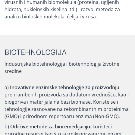
virusnih i humanih biomolekula (proteina, ugljenih
hidrata, nukleinskih kiselina itd.) i razvoj metoda za
analizu bioloških molekula, ćelija i virusa.
BIOTEHNOLOGIJA
Industrijska biotehnologija i biotehnologija životne
sredine
a)
Inovativne enzimske tehnologije za proizvodnju
prehrambenih proizvoda sa dodatom vrednošću, kao i
biogoriva i materijala na bazi biomase. Koriste se i
tehnologije zasnovane na rekombinantnim proteinima
(GMO) i prirodnom repertoaru enzima (Non-GMO).
b)
Održive metode za bioremedijaciju:
koristeći
prirodne resurse kao što su mikroorganizmi, enzimi,