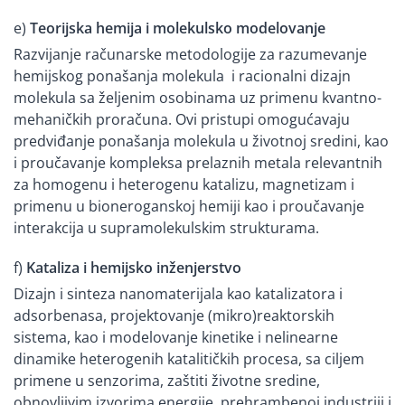
e)
Teorijska hemija i molekulsko modelovanje
Razvijanje računarske metodologije za razumevanje
hemijskog ponašanja molekula i racionalni dizajn
molekula sa željenim osobinama uz primenu kvantno-
mehaničkih proračuna. Ovi pristupi omogućavaju
predviđanje ponašanja molekula u životnoj sredini, kao
i proučavanje kompleksa prelaznih metala relevantnih
za homogenu i heterogenu katalizu, magnetizam i
primenu u bioneroganskoj hemiji kao i proučavanje
interakcija u supramolekulskim strukturama.
f)
Kataliza i hemijsko inženjerstvo
Dizajn i sinteza nanomaterijala kao katalizatora i
adsorbenasa, projektovanje (mikro)reaktorskih
sistema, kao i modelovanje kinetike i nelinearne
dinamike heterogenih katalitičkih procesa, sa ciljem
primene u senzorima, zaštiti životne sredine,
obnovljivim izvorima energije, prehrambenoj industriji i