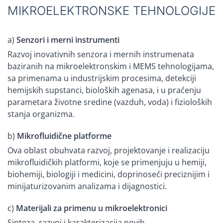
MIKROELEKTRONSKE TEHNOLOGIJE
a)
Senzori i merni instrumenti
Razvoj inovativnih senzora i mernih instrumenata
baziranih na mikroelektronskim i MEMS tehnologijama,
sa primenama u industrijskim procesima, detekciji
hemijskih supstanci, bioloških agenasa, i u praćenju
parametara životne sredine (vazduh, voda) i fizioloških
stanja organizma.
b)
Mikrofluidične platforme
Ova oblast obuhvata razvoj, projektovanje i realizaciju
mikrofluidičkih platformi, koje se primenjuju u hemiji,
biohemiji, biologiji i medicini, doprinoseći preciznijim i
minijaturizovanim analizama i dijagnostici.
c)
Materijali za primenu u mikroelektronici
Sinteza, razvoj i karakterizacija novih