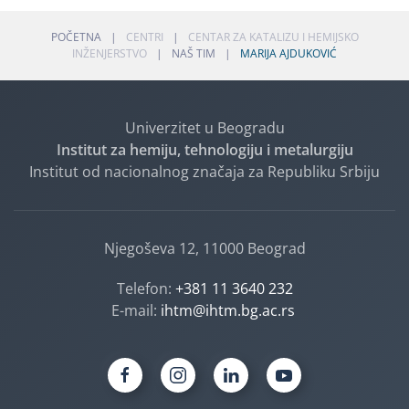
POČETNA
CENTRI
CENTAR ZA KATALIZU I HEMIJSKO
INŽENJERSTVO
NAŠ TIM
MARIJA AJDUKOVIĆ
Univerzitet u Beogradu
Institut za hemiju, tehnologiju i metalurgiju
Institut od nacionalnog značaja za Republiku Srbiju
Njegoševa 12, 11000 Beograd
Telefon:
+381 11 3640 232
E-mail:
ihtm@ihtm.bg.ac.rs