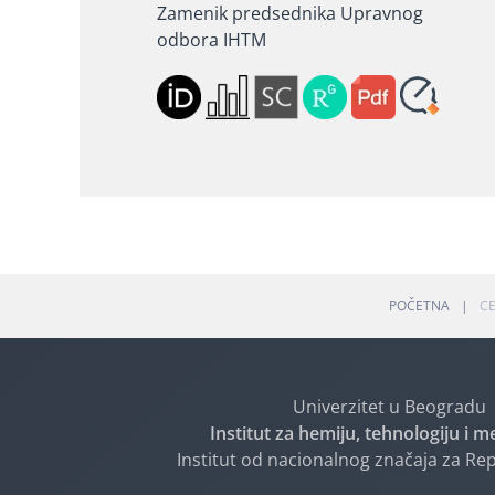
Zamenik predsednika Upravnog
odbora IHTM
POČETNA
CE
Univerzitet u Beogradu
Institut za hemiju, tehnologiju i m
Institut od nacionalnog značaja za Rep