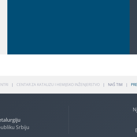
NTRI
CENTAR ZA KATALIZU I HEMIJSKO INŽENJERSTVO
NAŠ TIM
PR
N
etalurgiju
ubliku Srbiju