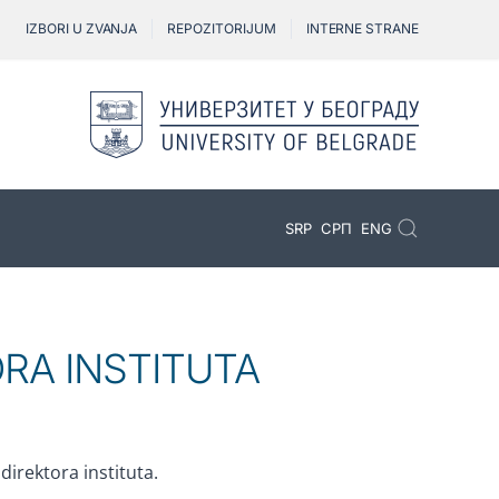
IZBORI U ZVANJA
REPOZITORIJUM
INTERNE STRANE
SRP
СРП
ENG
ORA INSTITUTA
irektora instituta.