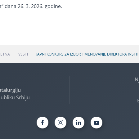
“ dana 26. 3. 2026. godine.
ČETNA
VESTI
JAVNI KONKURS ZA IZBOR I IMENOVANJE DIREKTORA INSTI
N
etalurgiju
ubliku Srbiju