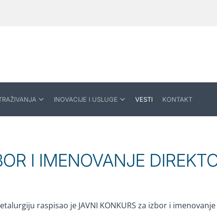
TRAŽIVANJA
INOVACIJE I USLUGE
VESTI
KONTAKT
BOR I IMENOVANJE DIREKT
etalurgiju raspisao je JAVNI KONKURS za izbor i imenovanje d