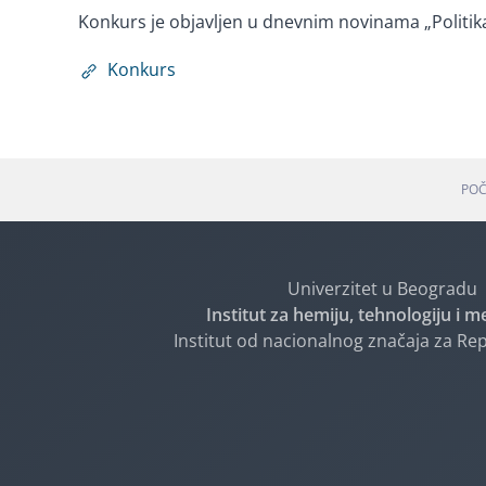
Konkurs je objavljen u dnevnim novinama „Politika
Konkurs
PO
Univerzitet u Beogradu
Institut za hemiju, tehnologiju i m
Institut od nacionalnog značaja za Rep