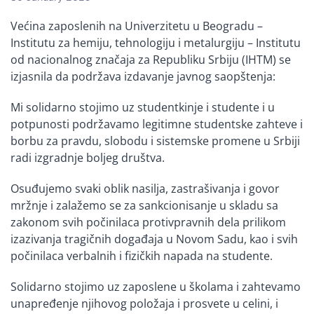
Većina zaposlenih na Univerzitetu u Beogradu –
Institutu za hemiju, tehnologiju i metalurgiju – Institutu
od nacionalnog značaja za Republiku Srbiju (IHTM) se
izjasnila da podržava izdavanje javnog saopštenja:
Mi solidarno stojimo uz studentkinje i studente i u
potpunosti podržavamo legitimne studentske zahteve i
borbu za pravdu, slobodu i sistemske promene u Srbiji
radi izgradnje boljeg društva.
Osuđujemo svaki oblik nasilja, zastrašivanja i govor
mržnje i zalažemo se za sankcionisanje u skladu sa
zakonom svih počinilaca protivpravnih dela prilikom
izazivanja tragičnih događaja u Novom Sadu, kao i svih
počinilaca verbalnih i fizičkih napada na studente.
Solidarno stojimo uz zaposlene u školama i zahtevamo
unapređenje njihovog položaja i prosvete u celini, i