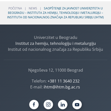
POČETNA
NEWS
SAOPŠTENJE ZA JAVNOST UNIVERZITETA U
BEOGRADU – INSTITUTA ZA HEMIJU, TEHNOLOGIJU I METALURGIJU –
INSTITUTA OD NACIONALNOG ZNAČAJA ZA REPUBLIKU SRBIJU (IHTM)
Univerzitet u Beogradu
Institut za hemiju, tehnologiju i metalurgiju
Institut od nacionalnog značaja za Republiku Srbiju
Njegoševa 12, 11000 Beograd
Telefon:
+381 11 3640 232
E-mail:
ihtm@ihtm.bg.ac.rs