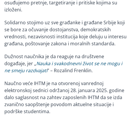
osuđujemo pretnje, targetiranje i pritiske kojima su
izloženi.
Solidarno stojimo uz sve građanke i građane Srbije koji
se bore za očuvanje dostojanstva, demokratskih
vrednosti, nezavisnosti institucija koje deluju u interesu
građana, poštovanje zakona i moralnih standarda.
Dužnost naučnika je da reaguje na društvene
događaje, jer „
Nauka i svakodnevni život se ne mogu i
ne smeju razdvajati
” – Rozalind Frenklin.
Naučno veće IHTM je na otvorenoj vanrednoj
elektronskoj sednici održanoj 28. januara 2025. godine
dalo saglasnost na zahtev zaposlenih IHTM da se izda
zvanično saopštenje povodom aktuelne situacije i
podrške studentima.